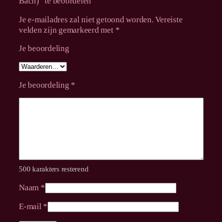
Bach)” te beoordelen
Je e-mailadres zal niet getoond worden.
Vereiste
velden zijn gemarkeerd met
*
Je beoordeling
Je beoordeling
*
500 karakters resterend
Naam
*
E-mail
*