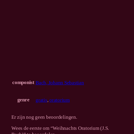
n
t
a
l
componist
Bach, Johann Sebastian
genre
gratis
,
oratorium
Er zijn nog geen beoordelingen.
Wees de eerste om “Weihnachts Oratorium (J.S.