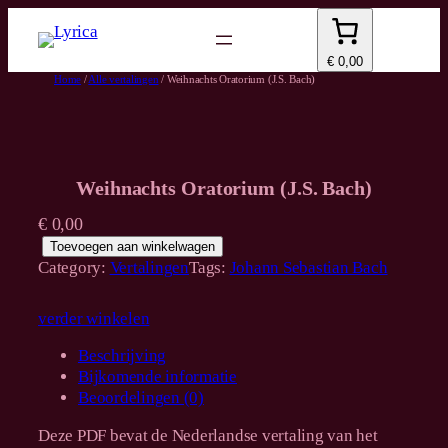
Spring
naar
de
€ 0,00
inhoud
Home
/
Alle vertalingen
/
Weihnachts Oratorium (J.S. Bach)
Weihnachts Oratorium (J.S. Bach)
€
0,00
W
Toevoegen aan winkelwagen
e
Category:
Vertalingen
Tags:
Johann Sebastian Bach
i
h
verder winkelen
n
a
Beschrijving
c
Bijkomende informatie
h
Beoordelingen (0)
t
s
Deze PDF bevat de Nederlandse vertaling van het