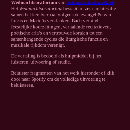
O
Weihnachtsoratorium
van
Johann Sebastian Bach
.
r
Het
Weihnachtsoratorium
bestaat uit zes cantates die
a
samen het kerstverhaal volgens de evangeliën van
t
Lucas en Matteüs verklanken. Bach verbindt
o
feestelijke koorzettingen, verhalende recitatieven,
r
poëtische aria’s en vertrouwde koralen tot een
i
samenhangende cyclus die liturgische functie en
u
muzikale rijkdom verenigt.
m
De vertaling is bedoeld als hulpmiddel bij het
(
luisteren, uitvoering of studie.
J
.
Beluister fragmenten van het werk hieronder of klik
S
door naar Spotify om de volledige uitvoering te
.
beluisteren.
B
a
c
h
)
a
a